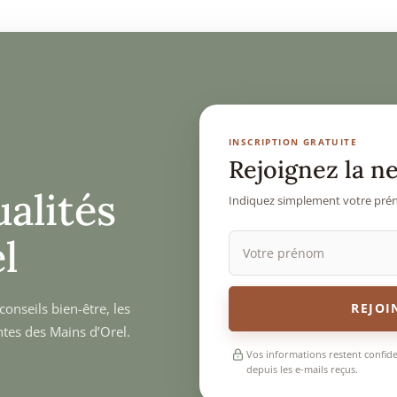
INSCRIPTION GRATUITE
Rejoignez la n
ualités
Indiquez simplement votre prén
l
onseils bien-être, les
REJOI
ntes des Mains d’Orel.
Vos informations restent confid
depuis les e-mails reçus.