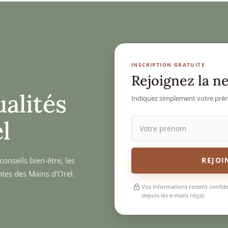
INSCRIPTION GRATUITE
Rejoignez la n
ualités
Indiquez simplement votre prén
l
onseils bien-être, les
REJOI
ntes des Mains d’Orel.
Vos informations restent confid
depuis les e-mails reçus.